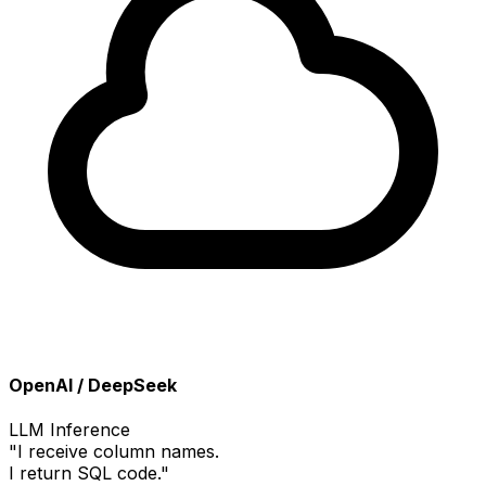
OpenAI / DeepSeek
LLM Inference
"I receive column names.
I return SQL code."